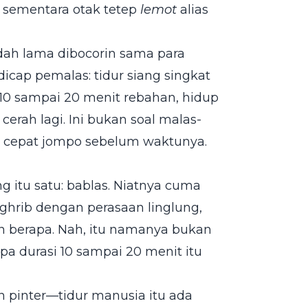
 sementara otak tetep
lemot
alias
udah lama dibocorin sama para
dicap pemalas: tidur siang singkat
 10 sampai 20 menit rebahan, hidup
rah lagi. Ini bukan soal malas-
k cepat jompo sebelum waktunya.
g itu satu: bablas. Niatnya cuma
hrib dengan perasaan linglung,
un berapa. Nah, itu namanya bukan
apa durasi 10 sampai 20 menit itu
an pinter—tidur manusia itu ada