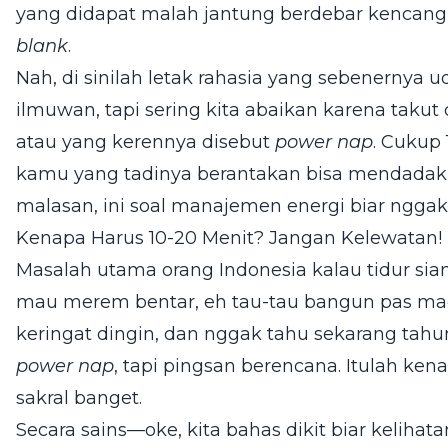
yang didapat malah jantung berdebar kencang
blank
.
Nah, di sinilah letak rahasia yang sebenernya 
ilmuwan, tapi sering kita abaikan karena takut 
atau yang kerennya disebut
power nap
. Cukup
kamu yang tadinya berantakan bisa mendadak ce
malasan, ini soal manajemen energi biar ngga
Kenapa Harus 10-20 Menit? Jangan Kelewatan!
Masalah utama orang Indonesia kalau tidur sian
mau merem bentar, eh tau-tau bangun pas mag
keringat dingin, dan nggak tahu sekarang tah
power nap
, tapi pingsan berencana. Itulah ken
sakral banget.
Secara sains—oke, kita bahas dikit biar kelihat