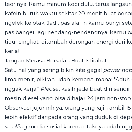
teorinya. Kamu minum kopi dulu, terus langsun
kafein butuh waktu sekitar 20 menit buat bena
ngefek ke otak. Jadi, pas alarm kamu bunyi sete
pas banget lagi nendang-nendangnya. Kamu b
tidur singkat, ditambah dorongan energi dari k
kerja!
Jangan Merasa Bersalah Buat Istirahat
Satu hal yang sering bikin kita gagal
power na
lima menit, pikiran udah kemana-mana: "Aduh d
nggak kerja."
Please
, kasih jeda buat diri sendir
mesin diesel yang bisa dihajar 24 jam non-stop.
Observasi jujur nih ya, orang yang rajin ambil 
lebih efektif daripada orang yang duduk di de
scrolling
media sosial karena otaknya udah ngg