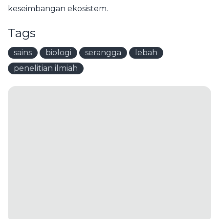
keseimbangan ekosistem.
Tags
sains
biologi
serangga
lebah
penelitian ilmiah