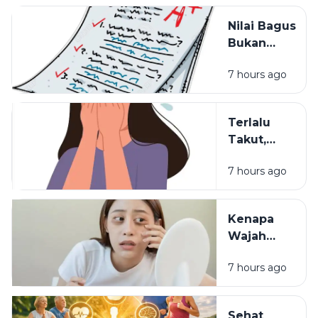
Belajar?
Nilai Bagus
Bukan
Segalanya:
7 hours ago
Hal yang
Sering
Dilupakan
Terlalu
dalam
Takut,
Pendidikan
Terlalu
7 hours ago
Waspada:
Mungkinkah
Itu Sisa
Kenapa
Luka Masa
Wajah
Lalu?
Terlihat
7 hours ago
Lelah
Meski
Sudah
Sehat