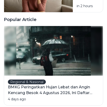
Berubah
in 2 hours
Padahal
Tahu
Kebiasaan
Popular Article
Itu
Merugikan?
Regional & Nasional
BMKG Peringatkan Hujan Lebat dan Angin
Kencang Besok 4 Agustus 2026, Ini Daftar
Wilayahnya
4 days ago