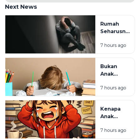
Next News
Rumah
Seharusnya
Jadi
7 hours ago
Tempat
Pulang,
Bukan
Bukan
Tempat
Anak
Paling
Malas,
Melelahkan
7 hours ago
Mungkin
Cara
Belajarnya
Kenapa
yang
Anak
Selama Ini
Pintar Bisa
Salah
7 hours ago
Kehilangan
Semangat