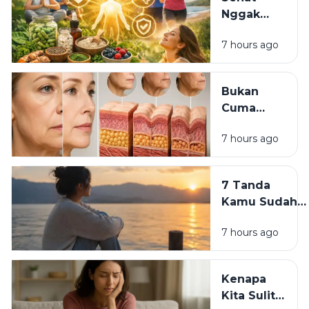
Pakai
Nggak
Skincare
Harus
Mahal?
7 hours ago
Mahal:
Kebiasaan
Sederhana
Bukan
yang Bisa
Cuma
Dimulai
Skincare:
Hari Ini
7 hours ago
7
Kebiasaan
yang
7 Tanda
Diam-
Kamu Sudah
Diam Bikin
Siap
Wajah
7 hours ago
Meninggalkan
Cepat Tua
Versi Lama
Dirimu
Kenapa
Kita Sulit