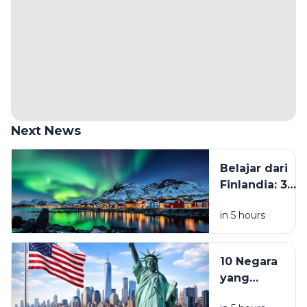
Next News
Belajar dari
Finlandia: 3
Kebiasaan
in 5 hours
yang Perlu
Ditinggalkan
Kalau Mau
10 Negara
Hidup Lebih
yang
Tenang
Diprediksi