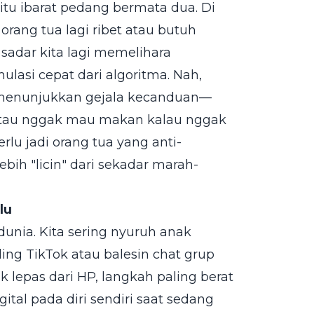
tu ibarat pedang bermata dua. Di
orang tua lagi ribet atau butuh
a sadar kita lagi memelihara
lasi cepat dari algoritma. Nah,
ai menunjukkan gejala kecanduan—
 atau nggak mau makan kalau nggak
lu jadi orang tua yang anti-
lebih "licin" dari sekadar marah-
lu
 dunia. Kita sering nyuruh anak
ling TikTok atau balesin chat grup
k lepas dari HP, langkah paling berat
ital pada diri sendiri saat sedang