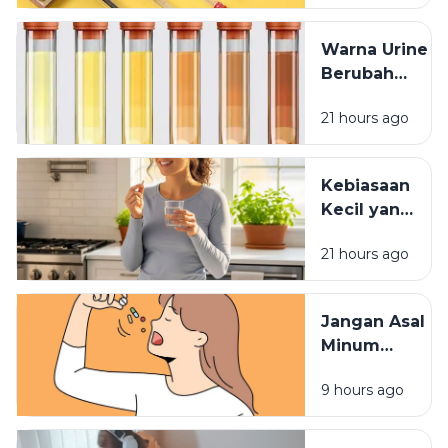
Pulpen
Warna Urine
Berubah
Setelah
21 hours ago
Minum
Vitamin? Ini
Penjelasannya
Kebiasaan
Kecil yang
Membuat
21 hours ago
Vitamin
Tidak
Terserap
Jangan Asal
Maksimal
Minum
Vitamin,
9 hours ago
Waktu
Konsumsinya
Sangat