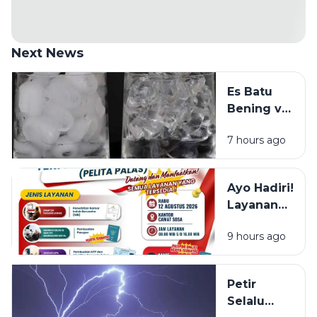
Next News
Es Batu
Bening vs
Es Batu
7 hours ago
Putih, Apa
Bedanya?
Ayo Hadiri!
Layanan
NIB, KTP,
9 hours ago
Pajak Dan
Paspor
Sapa
Petir
Warga
Selalu
Sosa