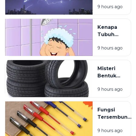
Terlihat
Sekitar
9 hours ago
Lebih Dulu
daripada
Terdengar
Kenapa
Tubuh
Terasa
9 hours ago
Ringan
Setelah
Mandi?
Misteri
Bentuk
Ban
9 hours ago
Kendaraan
yang
Jarang
Fungsi
Dipikirkan
Tersembunyi
Lubang Kecil
9 hours ago
pada Tutup