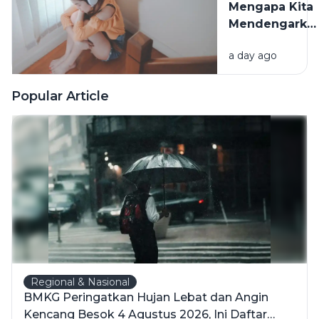
Mengapa Kita
Berpengaruh
Mendengarka
Lagu Sedih
a day ago
Saat Hati
Sedang
Rapuh? Ini
Popular Article
Penjelasan
Psikologi di
Baliknya
Regional & Nasional
BMKG Peringatkan Hujan Lebat dan Angin
Kencang Besok 4 Agustus 2026, Ini Daftar