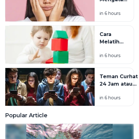
Pori-Pori
in 6 hours
Tersumbat
agar Kulit
Wajah
Cara
Lebih
Melatih
Bersih dan
Fokus
Halus
in 6 hours
Anak
Sesuai
Usia, dari
Teman Curhat
Balita
24 Jam atau
hingga
Risiko
Usia
in 6 hours
Tersembunyi?
Sekolah
Memahami
Tren Remaja
Popular Article
Berbagi
Cerita
dengan AI