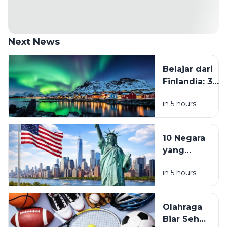
Next News
Belajar dari
Finlandia: 3
Kebiasaan
in 5 hours
yang Perlu
Ditinggalkan
Kalau Mau
10 Negara
Hidup Lebih
yang
Tenang
Diprediksi
in 5 hours
Jadi
Destinasi
Favorit
Olahraga
Traveler di
Biar Sehat
2026, dari