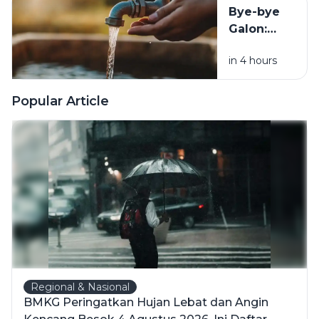
Kanker
Bye-bye
Galon:
Seni Hidup
in 4 hours
Praktis
dengan
Air Minum
Popular Article
Langsung
dari Keran
Regional & Nasional
BMKG Peringatkan Hujan Lebat dan Angin