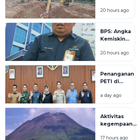
Kerahkan 12
dalam
20 hours ago
Alat Berat
Pengasuhan
Percepat
Anak
Normalisasi
BPS: Angka
Sungai dan
Kemiskinan
Pemulihan
Sumatera
Pascabencana
20 hours ago
Utara
Turun Jadi
7,10 Persen
Penanganan
pada Maret
PETI di
2026
Madina
a day ago
dibagi tiga
fase,
dimulai
Aktivitas
awal
kegempaan
Agustus
Gunung
17 hours ago
Sinabung