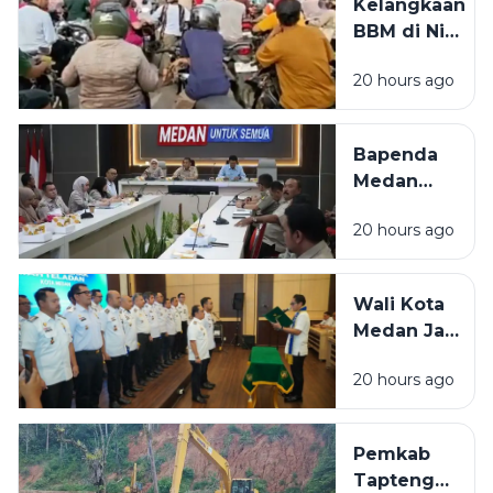
Kelangkaan
Perairan
BBM di Nias
Sumatera
Selatan
Utara pada
20 hours ago
Berlanjut,
6-8 Agustus
Warga Rela
2026
Antre
Bapenda
Berjam-jam
Medan
di SPBU
Tagih
20 hours ago
Tunggakan
Pajak Rp1,4
Miliar,
Wali Kota
Optimalkan
Medan Jadi
PAD Lewat
Duta
Sinergi
20 hours ago
Penggerak
Lintas
Ayah
Instansi
Teladan,
Pemkab
Dorong
Tapteng
Peran Ayah