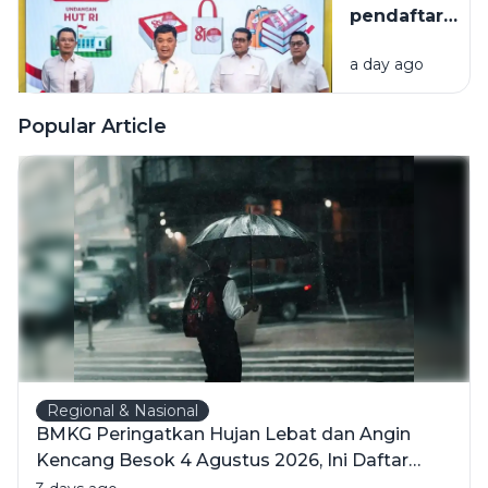
pendaftaran
undangan
a day ago
HUT Ke-81
RI mulai 5
Agustus
Popular Article
Regional & Nasional
BMKG Peringatkan Hujan Lebat dan Angin
Kencang Besok 4 Agustus 2026, Ini Daftar
Wilayahnya