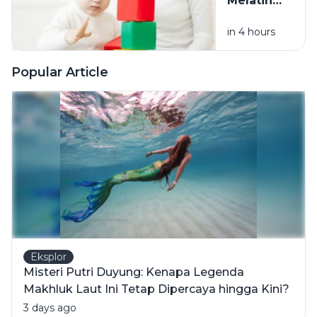
Melatih
Bersih dan
Fokus
Halus
in 4 hours
Anak
Sesuai
Usia, dari
Popular Article
Balita
hingga
Usia
Sekolah
Eksplor
Misteri Putri Duyung: Kenapa Legenda
Makhluk Laut Ini Tetap Dipercaya hingga Kini?
3 days ago