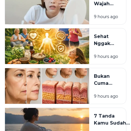
Wajah
Lalu?
Terlihat
9 hours ago
Lelah
Meski
Sudah
Sehat
Pakai
Nggak
Skincare
Harus
Mahal?
9 hours ago
Mahal:
Kebiasaan
Sederhana
Bukan
yang Bisa
Cuma
Dimulai
Skincare:
Hari Ini
9 hours ago
7
Kebiasaan
yang
7 Tanda
Diam-
Kamu Sudah
Diam Bikin
Siap