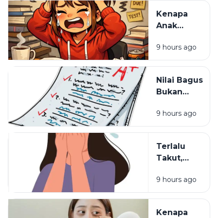
Belajarnya
Kenapa
yang
Anak
Selama Ini
Pintar Bisa
Salah
9 hours ago
Kehilangan
Semangat
Belajar?
Nilai Bagus
Bukan
Segalanya:
9 hours ago
Hal yang
Sering
Dilupakan
Terlalu
dalam
Takut,
Pendidikan
Terlalu
9 hours ago
Waspada:
Mungkinkah
Itu Sisa
Kenapa
Luka Masa