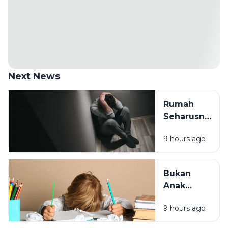
Next News
Rumah
Seharusnya
Jadi
9 hours ago
Tempat
Pulang,
Bukan
Bukan
Tempat
Anak
Paling
Malas,
Melelahkan
9 hours ago
Mungkin
Cara