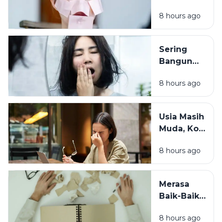
Bukan Selalu
8 hours ago
Karena
Cuaca, Ini
Kemungkinan
Sering
Penyebabnya
Bangun
dengan
8 hours ago
Wajah
Kusam?
Coba
Usia Masih
Periksa 7
Muda, Kok
Kebiasaan
Badan
Sebelum
8 hours ago
Cepat
Tidur Ini
Capek? Ini
Penyebab
Merasa
yang
Baik-Baik
Sering
Saja? 7
Terlewat
8 hours ago
Tanda