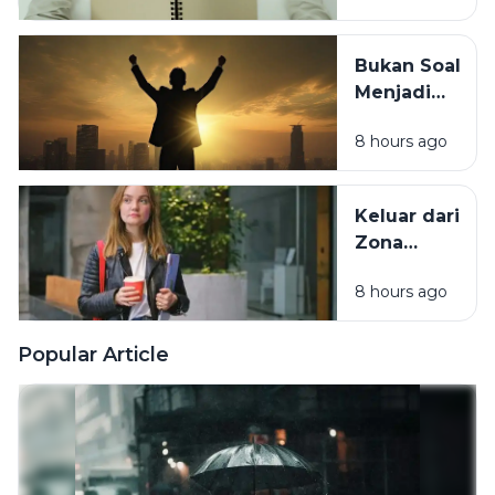
Tubuh
Sebenarnya
Bukan Soal
Sedang
Menjadi
Minta
Orang Lain,
Tolong
8 hours ago
Ini Cara
Berubah
Tanpa
Keluar dari
Kehilangan
Zona
Diri Sendiri
Nyaman
8 hours ago
Tanpa Harus
Memaksakan
Diri
Popular Article