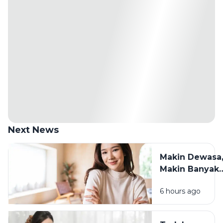
Next News
Makin Dewasa
Makin Banyak
yang Berubah:
6 hours ago
Cara Tetap
Waras
Menghadapin