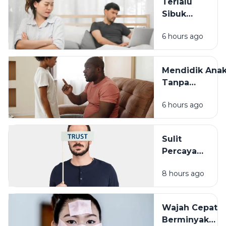
Terlalu
Sibuk
Bekerja? Ini
6 hours ago
Dampaknya
pada
Hubungan
Mendidik Ana
dengan
Tanpa
Keluarga
Membandingk
6 hours ago
Cara Sederha
yang Sering
Terlupakan
Sulit
Percaya
Orang Lain?
8 hours ago
Pengalaman
Masa Lalu
Mungkin
Wajah Cepat
Punya Peran
Berminyak