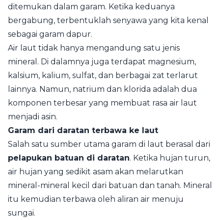
ditemukan dalam garam. Ketika keduanya
bergabung, terbentuklah senyawa yang kita kenal
sebagai garam dapur.
Air laut tidak hanya mengandung satu jenis
mineral. Di dalamnya juga terdapat magnesium,
kalsium, kalium, sulfat, dan berbagai zat terlarut
lainnya. Namun, natrium dan klorida adalah dua
komponen terbesar yang membuat rasa air laut
menjadi asin.
Garam dari daratan terbawa ke laut
Salah satu sumber utama garam di laut berasal dari
pelapukan batuan di daratan
. Ketika hujan turun,
air hujan yang sedikit asam akan melarutkan
mineral-mineral kecil dari batuan dan tanah. Mineral
itu kemudian terbawa oleh aliran air menuju
sungai.