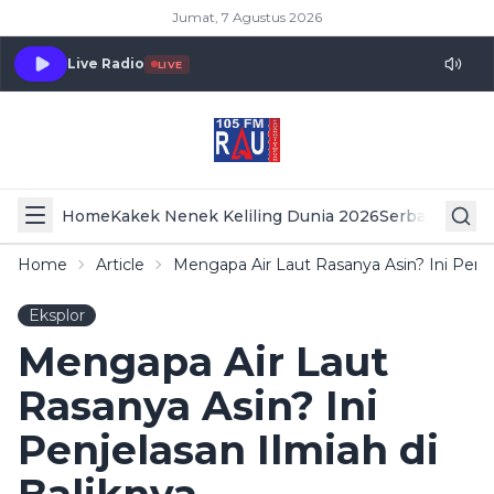
Jumat, 7 Agustus 2026
Live Radio
LIVE
Home
Kakek Nenek Keliling Dunia 2026
Serba Serbi 
Home
Article
Mengapa Air Laut Rasanya Asin? Ini Penje
Eksplor
Mengapa Air Laut
Rasanya Asin? Ini
Penjelasan Ilmiah di