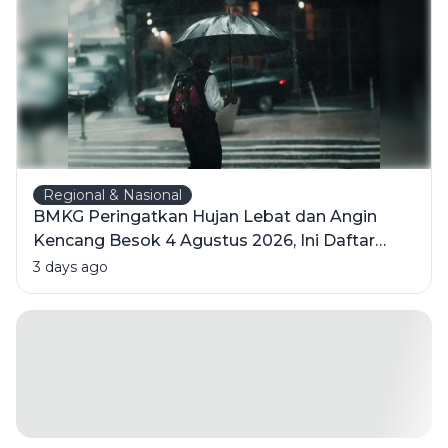
Regional & Nasional
BMKG Peringatkan Hujan Lebat dan Angin
Kencang Besok 4 Agustus 2026, Ini Daftar
Wilayahnya
3 days ago