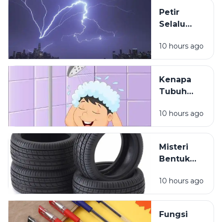
Sapa
Petir
Warga
Selalu
Sosa
Terlihat
Sekitar
10 hours ago
Lebih Dulu
daripada
Terdengar
Kenapa
Tubuh
Terasa
10 hours ago
Ringan
Setelah
Mandi?
Misteri
Bentuk
Ban
10 hours ago
Kendaraan
yang
Jarang
Fungsi
Dipikirkan