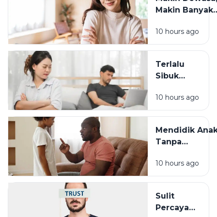
Makin Banyak
yang Berubah:
10 hours ago
Cara Tetap
Waras
Menghadapin
Terlalu
Sibuk
Bekerja? Ini
10 hours ago
Dampaknya
pada
Hubungan
Mendidik Ana
dengan
Tanpa
Keluarga
Membandingk
10 hours ago
Cara Sederha
yang Sering
Terlupakan
Sulit
Percaya