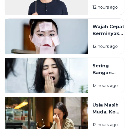
Orang Lain?
12 hours ago
Pengalaman
Masa Lalu
Mungkin
Wajah Cepat
Punya Peran
Berminyak
Bukan Selalu
12 hours ago
Karena
Cuaca, Ini
Kemungkinan
Sering
Penyebabnya
Bangun
dengan
12 hours ago
Wajah
Kusam?
Coba
Usia Masih
Periksa 7
Muda, Kok
Kebiasaan
Badan
Sebelum
12 hours ago
Cepat
Tidur Ini