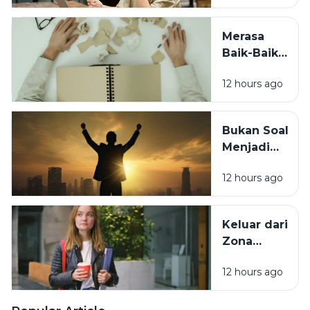
Capek? Ini
Penyebab
Merasa
yang
Baik-Baik
Sering
Saja? 7
Terlewat
12 hours ago
Tanda
Tubuh
Sebenarnya
Bukan Soal
Sedang
Menjadi
Minta
Orang Lain,
Tolong
12 hours ago
Ini Cara
Berubah
Tanpa
Keluar dari
Kehilangan
Zona
Diri Sendiri
Nyaman
12 hours ago
Tanpa Harus
Memaksakan
Diri