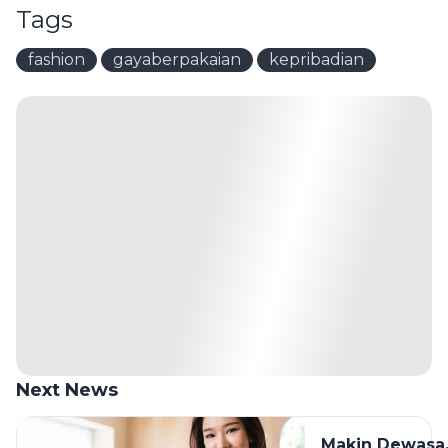
Tags
fashion
gayaberpakaian
kepribadian
Next News
Makin Dewasa