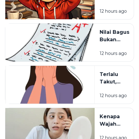
Pintar Bisa
Salah
12 hours ago
Kehilangan
Semangat
Belajar?
Nilai Bagus
Bukan
Segalanya:
12 hours ago
Hal yang
Sering
Dilupakan
Terlalu
dalam
Takut,
Pendidikan
Terlalu
12 hours ago
Waspada:
Mungkinkah
Itu Sisa
Kenapa
Luka Masa
Wajah
Lalu?
Terlihat
12 hours ago
Lelah