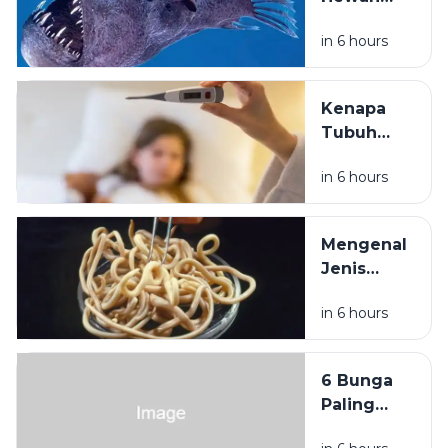
Tetap
Laut
Dipercaya
in 6 hours
Dalam
hingga
Paling
Kini?
Aneh di
Kenapa
Dunia
Tubuh
yang
Mengalami
Hidup
in 6 hours
Demam
Tanpa
Saat Sakit?
Cahaya
Ini Alasan
Matahari
Mengenal
Ilmiahnya
Jenis
Cacing
in 6 hours
Parasit
pada
Manusia
6 Bunga
dan Cara
Paling
Mencegah
Unik di
Infeksinya