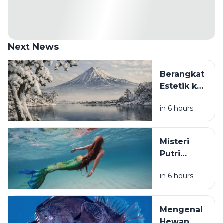
Next News
Berangkat
Estetik ke
Negara
in 6 hours
Dingin,
Jangan
Sampai
Misteri
Pulang
Putri
Sakit:
Duyung:
Panduan
in 6 hours
Kenapa
Lengkap
Legenda
Bertahan
Makhluk
di Suhu
Mengenal
Laut Ini
Ekstrem
Hewan