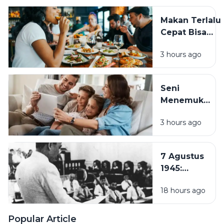
Bisa
Ganggu
Makan Terlalu
Kesehatan
Cepat Bisa
dan
Membahayaka
Aktivitas
3 hours ago
Kesehatan, Ini
Sehari-
Dampaknya
hari
bagi Tubuh
Seni
Menemukan
Rumah di
3 hours ago
Tengah
Hustle
Culture:
7 Agustus
Pentingnya
1945:
Quality
Pembentukan
Time
18 hours ago
PPKI, Langkah
Bersama
Penting
Keluarga
Menuju
Popular Article