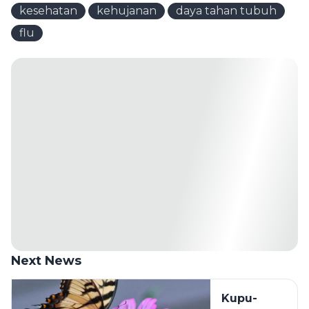
kesehatan
kehujanan
daya tahan tubuh
flu
Next News
Kupu-