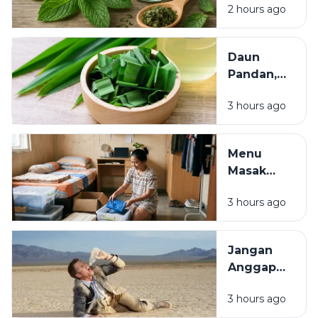
Berperan
2 hours ago
Menyegarkan
Penting
dan Kaya
bagi
Manfaat bagi
Ekosistem
Daun
Kesehatan
Pandan,
Tanaman
3 hours ago
Aromatik
dengan
Segudang
Menu
Manfaat
Masak
untuk
Praktis ala
Masakan
3 hours ago
Anak Kos,
dan
Hemat,
Kesehatan
Bergizi,
Jangan
dan
Anggap
Mudah
Sepele,
Dibuat
3 hours ago
Dehidrasi