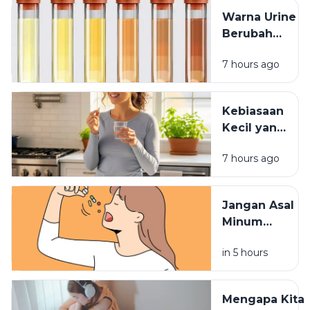
Warna Urine
Berubah
Setelah
7 hours ago
Minum
Vitamin? Ini
Penjelasannya
Kebiasaan
Kecil yang
Membuat
7 hours ago
Vitamin
Tidak
Terserap
Jangan Asal
Maksimal
Minum
Vitamin,
in 5 hours
Waktu
Konsumsinya
Sangat
Mengapa Kita
Berpengaruh