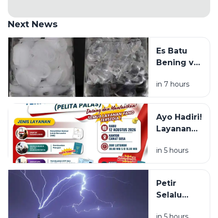
Next News
Es Batu
Bening vs
Es Batu
in 7 hours
Putih, Apa
Bedanya?
Ayo Hadiri!
Layanan
NIB, KTP,
in 5 hours
Pajak Dan
Paspor
Sapa
Petir
Warga
Selalu
Sosa
Terlihat
Sekitar
in 5 hours