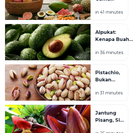
untuk
Healing
Kesehatan?
in 41 minutes
Mental,
Usus Juga
Butuh
Alpukat:
Self-Care:
Kenapa Buah
6 Buah Ini
Hijau Ini Jadi
Bisa Jadi
in 36 minutes
Favorit Banya
Pilihan
Orang? Ini
Alasan di Balik
Pistachio,
Popularitasny
Bukan
Sekadar
in 31 minutes
Camilan
Mahal: Ini
Manfaatnya
Jantung
untuk
Pisang, Si
Jantung,
Bahan
Mata, dan