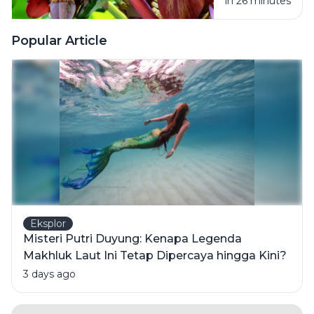
in 26 minutes
Makanan
Pencernaan
Tradisional
yang Kaya
Popular Article
Manfaat
untuk
Kesehatan
Eksplor
Misteri Putri Duyung: Kenapa Legenda
Makhluk Laut Ini Tetap Dipercaya hingga Kini?
3 days ago