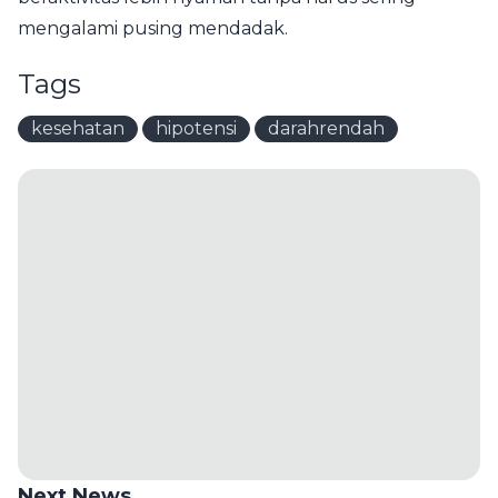
mengalami pusing mendadak.
Tags
kesehatan
hipotensi
darahrendah
Next News