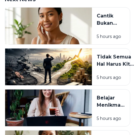
Cantik
Bukan
Hanya
5 hours ago
Tentang
Penampilan:
Ada Hati
Tidak Semua
yang
Hal Harus Kita
Membuat
Pahami Hari
Seseorang
5 hours ago
Ini: Belajar
Bersinar
Berdamai
dengan
Belajar
Ketidakpastia
Menikmati
Setiap
5 hours ago
Proses
Kehidupan:
Tidak