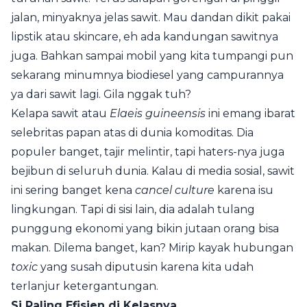
jalan, minyaknya jelas sawit. Mau dandan dikit pakai
lipstik atau skincare, eh ada kandungan sawitnya
juga. Bahkan sampai mobil yang kita tumpangi pun
sekarang minumnya biodiesel yang campurannya
ya dari sawit lagi. Gila nggak tuh?
Kelapa sawit atau
Elaeis guineensis
ini emang ibarat
selebritas papan atas di dunia komoditas. Dia
populer banget, tajir melintir, tapi haters-nya juga
bejibun di seluruh dunia. Kalau di media sosial, sawit
ini sering banget kena
cancel culture
karena isu
lingkungan. Tapi di sisi lain, dia adalah tulang
punggung ekonomi yang bikin jutaan orang bisa
makan. Dilema banget, kan? Mirip kayak hubungan
toxic
yang susah diputusin karena kita udah
terlanjur ketergantungan.
Si Paling Efisien di Kelasnya