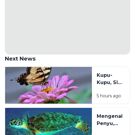
Next News
Kupu-
Kupu, Si
Cantik
5 hours ago
Bersayap
yang
Diam-
Mengenal
Diam
Penyu,
Menjaga
Penjelajah
Ketahanan