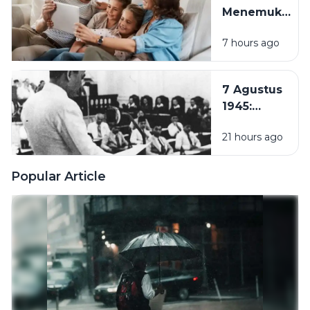
Menemukan
Rumah di
7 hours ago
Tengah
Hustle
Culture:
7 Agustus
Pentingnya
1945:
Quality
Pembentukan
Time
21 hours ago
PPKI, Langkah
Bersama
Penting
Keluarga
Menuju
Popular Article
Kemerdekaan
Indonesia