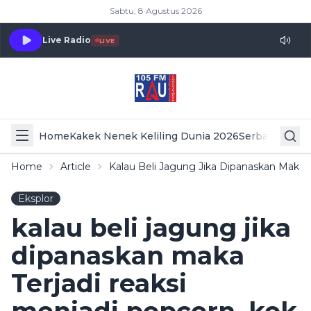
Sabtu, 8 Agustus 2026
Live Radio
LIVE
Home
Kakek Nenek Keliling Dunia 2026
Serba Serbi 
Home
Article
Kalau Beli Jagung Jika Dipanaskan Maka T
Eksplor
kalau beli jagung jika
dipanaskan maka
Terjadi reaksi