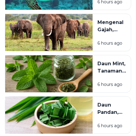
6 hours ago
Samudra
Pangan
yang
Manusia
Terancam
Mengenal
Punah dan
Gajah,
Perlu
Mamalia
Dilestarikan
6 hours ago
Darat
Terbesar
yang
Daun Mint,
Cerdas
Tanaman
dan
Herbal yang
Berperan
6 hours ago
Menyegarkan
Penting
dan Kaya
bagi
Manfaat bagi
Ekosistem
Daun
Kesehatan
Pandan,
Tanaman
6 hours ago
Aromatik
dengan