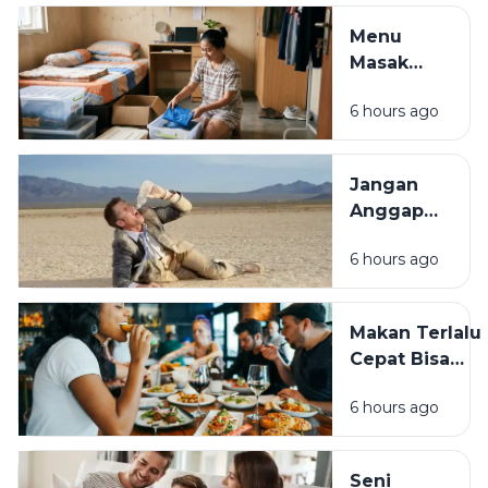
Segudang
Menu
Manfaat
Masak
untuk
Praktis ala
Masakan
6 hours ago
Anak Kos,
dan
Hemat,
Kesehatan
Bergizi,
Jangan
dan
Anggap
Mudah
Sepele,
Dibuat
6 hours ago
Dehidrasi
Bisa
Ganggu
Makan Terlalu
Kesehatan
Cepat Bisa
dan
Membahayaka
Aktivitas
6 hours ago
Kesehatan, Ini
Sehari-
Dampaknya
hari
bagi Tubuh
Seni