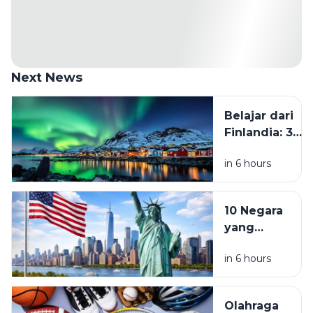
Next News
Belajar dari
Finlandia: 3
Kebiasaan
in 6 hours
yang Perlu
Ditinggalkan
Kalau Mau
10 Negara
Hidup Lebih
yang
Tenang
Diprediksi
in 6 hours
Jadi
Destinasi
Favorit
Olahraga
Traveler di