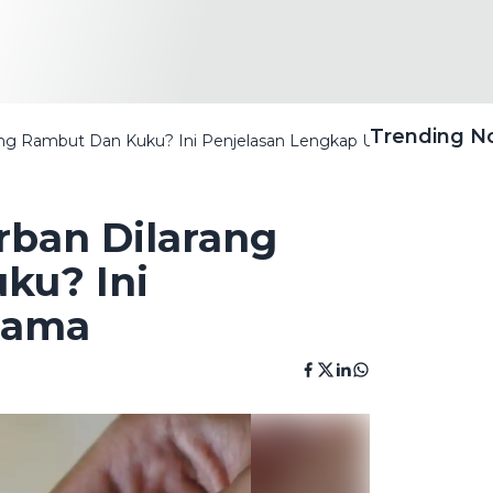
Trending 
ong Rambut Dan Kuku? Ini Penjelasan Lengkap Ulama
rban Dilarang
ku? Ini
lama