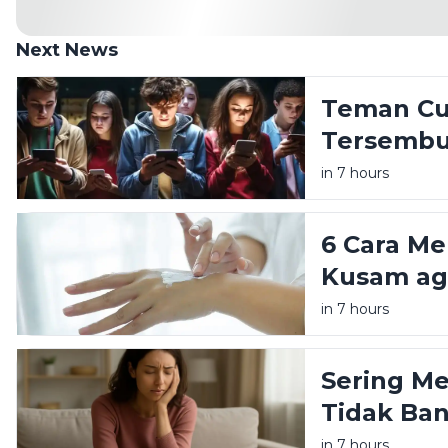
Next News
Teman Cur
Tersembu
Remaja Be
in 7 hours
6 Cara Me
Kusam ag
dan Glow
in 7 hours
Sering M
Tidak Ban
Tanda Ke
in 7 hours