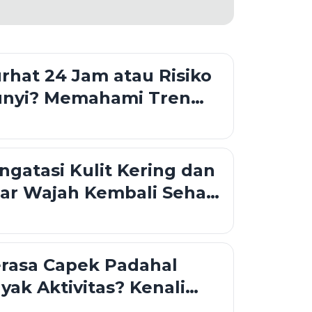
hat 24 Jam atau Risiko
nyi? Memahami Tren
rbagi Cerita dengan AI
ngatasi Kulit Kering dan
ar Wajah Kembali Sehat
ing
erasa Capek Padahal
yak Aktivitas? Kenali
kurangan Zat Besi