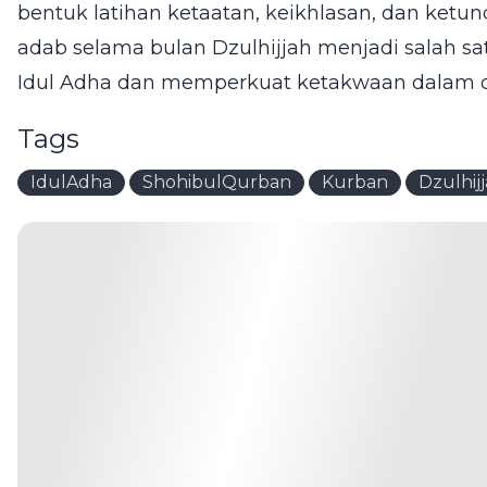
bentuk latihan ketaatan, keikhlasan, dan ket
adab selama bulan Dzulhijjah menjadi salah sat
Idul Adha dan memperkuat ketakwaan dalam di
Tags
IdulAdha
ShohibulQurban
Kurban
Dzulhij