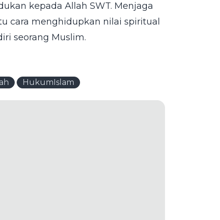
undukan kepada Allah SWT. Menjaga
u cara menghidupkan nilai spiritual
ri seorang Muslim.
jah
HukumIslam