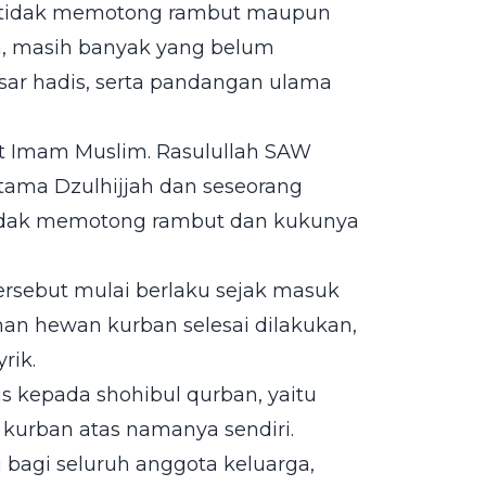
k tidak memotong rambut maupun
, masih banyak yang belum
r hadis, serta pandangan ulama
at Imam Muslim. Rasulullah SAW
rtama Dzulhijjah dan seseorang
 tidak memotong rambut dan kukunya
rsebut mulai berlaku sejak masuk
han hewan kurban selesai dilakukan,
rik.
us kepada shohibul qurban, yaitu
urban atas namanya sendiri.
u bagi seluruh anggota keluarga,