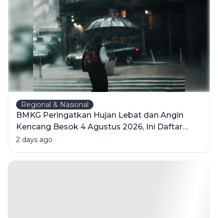
Hidup
Tanpa
Cahaya
Matahari
Regional & Nasional
BMKG Peringatkan Hujan Lebat dan Angin
Kencang Besok 4 Agustus 2026, Ini Daftar
Wilayahnya
2 days ago