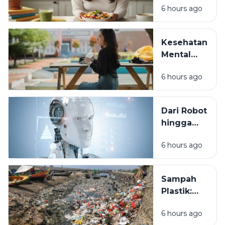
6 hours ago
Membuat
Hati Lebih
Bahagia?
Kesehatan
Sains di
Mental
Balik
Generasi
Kenikmatan
6 hours ago
Muda:
Rasa
Masalah
yang
Dari Robot
Sering
hingga
Diabaikan
ChatGPT:
di Era
6 hours ago
Revolusi
Modern
Teknologi
yang
Sampah
Mengubah
Plastik:
Cara
Kebiasaan
Manusia
6 hours ago
Sehari-hari
Bekerja