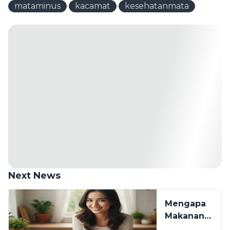
mataminus
kacamat
kesehatanmata
Next News
Mengapa
Makanan
Favorit Bisa