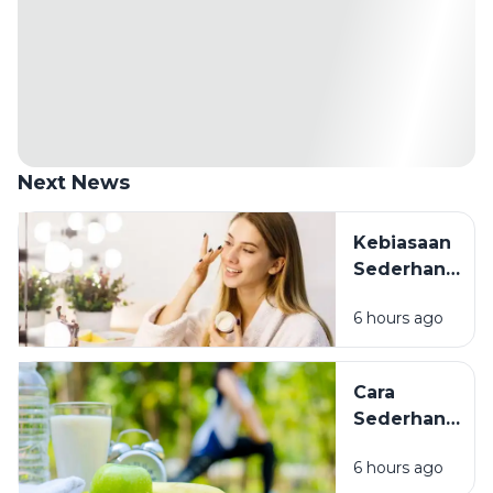
Next News
Kebiasaan
Sederhana
untuk
6 hours ago
Merawat
Kecantikan:
Tidak
Cara
Harus
Sederhana
Mahal
Menjaga
untuk
6 hours ago
Tubuh
Terlihat