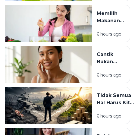
Tetap
Sehat
Sehat:
Memilih
Kebiasaan
Makanan
Kecil yang
yang Baik
Berdampak
6 hours ago
untuk
Besar
Tubuh:
Bukan
Cantik
Sekadar
Bukan
Kenyang,
Hanya
Tapi Juga
6 hours ago
Tentang
Sehat
Penampilan:
Ada Hati
Tidak Semua
yang
Hal Harus Kita
Membuat
Pahami Hari
Seseorang
6 hours ago
Ini: Belajar
Bersinar
Berdamai
dengan