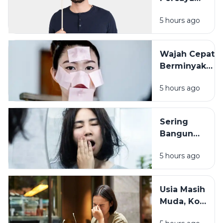
Orang Lain?
5 hours ago
Pengalaman
Masa Lalu
Mungkin
Wajah Cepat
Punya Peran
Berminyak
Bukan Selalu
5 hours ago
Karena
Cuaca, Ini
Kemungkinan
Sering
Penyebabnya
Bangun
dengan
5 hours ago
Wajah
Kusam?
Coba
Usia Masih
Periksa 7
Muda, Kok
Kebiasaan
Badan
Sebelum