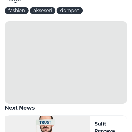
fashion
aksesori
dompet
Next News
Sulit
Percaya