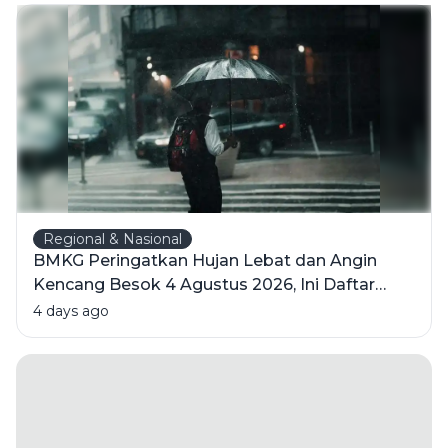
Kesalahan
yang
Sering
Terjadi
Regional & Nasional
BMKG Peringatkan Hujan Lebat dan Angin
Kencang Besok 4 Agustus 2026, Ini Daftar
Wilayahnya
4 days ago