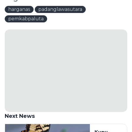
harganas
padanglawasutara
pemkabpaluta
Next News