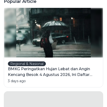
Menuju
Popular Article
Kemerdekaan
Indonesia
Regional & Nasional
BMKG Peringatkan Hujan Lebat dan Angin
Kencang Besok 4 Agustus 2026, Ini Daftar
Wilayahnya
3 days ago