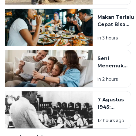
Bisa
Ganggu
Makan Terlalu
Kesehatan
Cepat Bisa
dan
Membahayaka
Aktivitas
in 3 hours
Kesehatan, Ini
Sehari-
Dampaknya
hari
bagi Tubuh
Seni
Menemukan
Rumah di
in 2 hours
Tengah
Hustle
Culture:
7 Agustus
Pentingnya
1945:
Quality
Pembentukan
Time
12 hours ago
PPKI, Langkah
Bersama
Penting
Keluarga