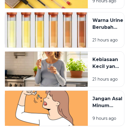
9 hours ago
pada Tutup
Pulpen
Warna Urine
Berubah
Setelah
21 hours ago
Minum
Vitamin? Ini
Penjelasannya
Kebiasaan
Kecil yang
Membuat
21 hours ago
Vitamin
Tidak
Terserap
Jangan Asal
Maksimal
Minum
Vitamin,
9 hours ago
Waktu
Konsumsinya