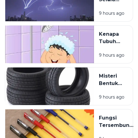
Sosa
Terlihat
Sekitar
9 hours ago
Lebih Dulu
daripada
Terdengar
Kenapa
Tubuh
Terasa
9 hours ago
Ringan
Setelah
Mandi?
Misteri
Bentuk
Ban
9 hours ago
Kendaraan
yang
Jarang
Fungsi
Dipikirkan
Tersembunyi
Lubang Kecil