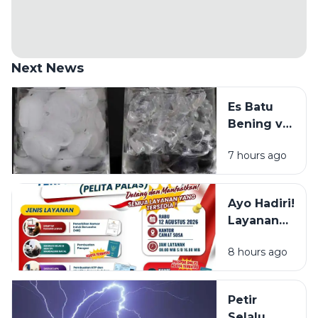
Next News
Es Batu
Bening vs
Es Batu
7 hours ago
Putih, Apa
Bedanya?
Ayo Hadiri!
Layanan
NIB, KTP,
8 hours ago
Pajak Dan
Paspor
Sapa
Petir
Warga
Selalu