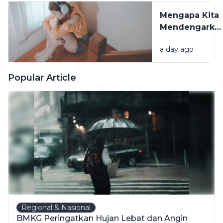
Sangat
Mengapa Kita
Berpengaruh
Mendengarka
Lagu Sedih
a day ago
Saat Hati
Sedang
Rapuh? Ini
Popular Article
Penjelasan
Psikologi di
Baliknya
Regional & Nasional
BMKG Peringatkan Hujan Lebat dan Angin