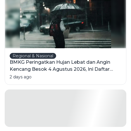
Tanpa
Cahaya
Matahari
Regional & Nasional
BMKG Peringatkan Hujan Lebat dan Angin
Kencang Besok 4 Agustus 2026, Ini Daftar
Wilayahnya
2 days ago