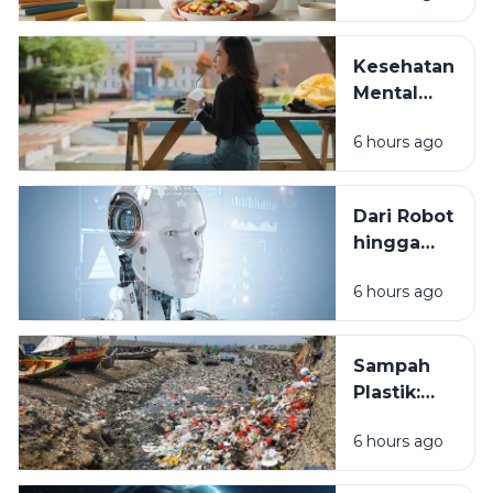
Hati Lebih
Bahagia?
Kesehatan
Sains di
Mental
Balik
Generasi
Kenikmatan
6 hours ago
Muda:
Rasa
Masalah
yang
Dari Robot
Sering
hingga
Diabaikan
ChatGPT:
di Era
6 hours ago
Revolusi
Modern
Teknologi
yang
Sampah
Mengubah
Plastik:
Cara
Kebiasaan
Manusia
6 hours ago
Sehari-hari
Bekerja
yang Bisa
dan