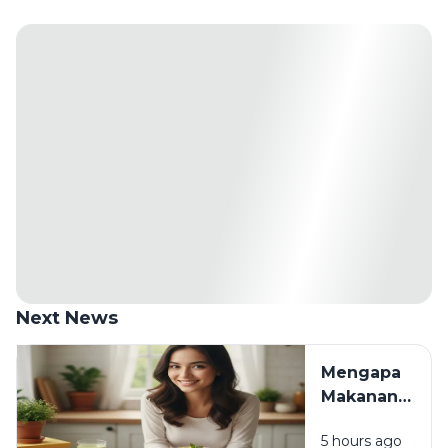
Next News
Mengapa
Makanan
Favorit Bisa
5 hours ago
Membuat