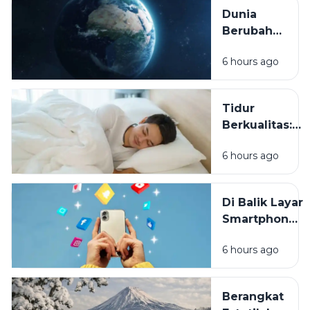
Mengancam
Menjalani
Dunia
Masa Depan
Hidup
Berubah
Planet Kita
Lebih
6 hours ago
Cepat dari
yang Kita
Kira:
Tidur
Tantangan
Berkualitas:
Manusia di
Rahasia
Era
6 hours ago
Sederhana
Perubahan
untuk
Tanpa
Meningkatkan
Henti
Di Balik Layar
Produktivitas
Smartphone:
dan
Apakah
Kesehatan
6 hours ago
Media Sosial
Mental
Mendekatkan
atau
Berangkat
Menjauhkan