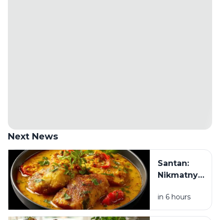
Next News
Santan:
Nikmatnya
Bikin
in 6 hours
Nagih, Tapi
Benarkah