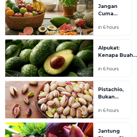
Bisa Jadi
Jangan
Alarm
Cuma
untuk
Healing
Kesehatan?
in 6 hours
Mental,
Usus Juga
Butuh
Alpukat:
Self-Care:
Kenapa Buah
6 Buah Ini
Hijau Ini Jadi
Bisa Jadi
in 6 hours
Favorit Banya
Pilihan
Orang? Ini
Alasan di Balik
Pistachio,
Popularitasny
Bukan
Sekadar
in 6 hours
Camilan
Mahal: Ini
Manfaatnya
Jantung
untuk