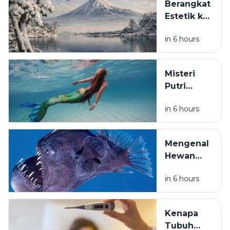
Berangkat
Estetik ke
Negara
in 6 hours
Dingin,
Jangan
Sampai
Misteri
Pulang
Putri
Sakit:
Duyung:
Panduan
in 6 hours
Kenapa
Lengkap
Legenda
Bertahan
Makhluk
di Suhu
Mengenal
Laut Ini
Ekstrem
Hewan
Tetap
Laut
Dipercaya
in 6 hours
Dalam
hingga
Paling
Kini?
Aneh di
Kenapa
Dunia
Tubuh
yang