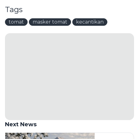
Tags
tomat
masker tomat
kecantikan
Next News