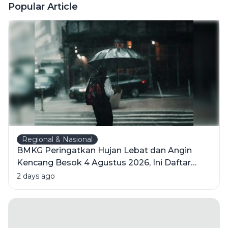
Jonggrang,
Popular Article
dan
Keindahan
Candi
Hindu
Terbesar di
Indonesia
Regional & Nasional
BMKG Peringatkan Hujan Lebat dan Angin
Kencang Besok 4 Agustus 2026, Ini Daftar
Wilayahnya
2 days ago