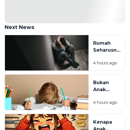
Next News
Rumah
Seharusnya
Jadi
4 hours ago
Tempat
Pulang,
Bukan
Bukan
Tempat
Anak
Paling
Malas,
Melelahkan
4 hours ago
Mungkin
Cara
Belajarnya
Kenapa
yang
Anak