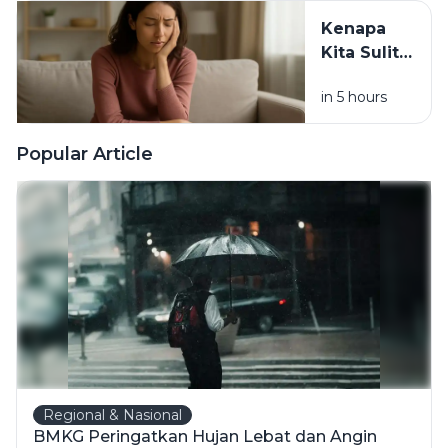
Dirimu
Kenapa
Kita Sulit
Berubah
in 5 hours
Padahal
Tahu
Kebiasaan
Popular Article
Itu
Merugikan?
Regional & Nasional
BMKG Peringatkan Hujan Lebat dan Angin