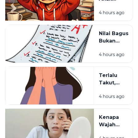
Selama Ini
Pintar Bisa
Salah
4 hours ago
Kehilangan
Semangat
Belajar?
Nilai Bagus
Bukan
Segalanya:
4 hours ago
Hal yang
Sering
Dilupakan
Terlalu
dalam
Takut,
Pendidikan
Terlalu
4 hours ago
Waspada:
Mungkinkah
Itu Sisa
Kenapa
Luka Masa
Wajah
Lalu?
Terlihat