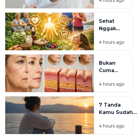
4 hours ago
Lelah
Meski
Sudah
Sehat
Pakai
Nggak
Skincare
Harus
Mahal?
4 hours ago
Mahal:
Kebiasaan
Sederhana
Bukan
yang Bisa
Cuma
Dimulai
Skincare:
Hari Ini
4 hours ago
7
Kebiasaan
yang
7 Tanda
Diam-
Kamu Sudah
Diam Bikin
Siap
Wajah
4 hours ago
Meninggalkan
Cepat Tua
Versi Lama