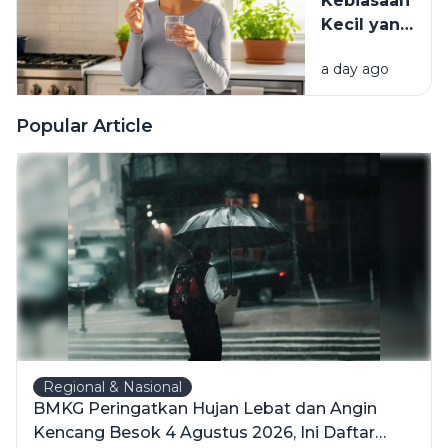
Kebiasaan
Kecil yang
Membuat
a day ago
Vitamin
Tidak
Terserap
Popular Article
Maksimal
Regional & Nasional
BMKG Peringatkan Hujan Lebat dan Angin
Kencang Besok 4 Agustus 2026, Ini Daftar