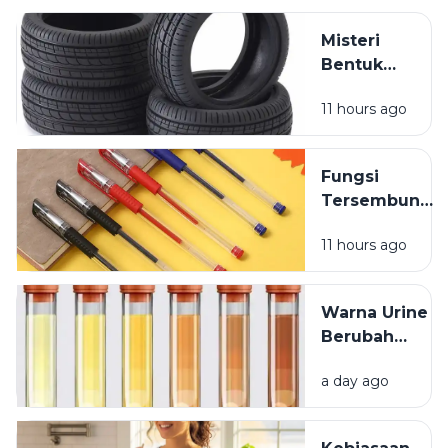
Setelah
Mandi?
Misteri
Bentuk
Ban
11 hours ago
Kendaraan
yang
Jarang
Fungsi
Dipikirkan
Tersembunyi
Lubang Kecil
11 hours ago
pada Tutup
Pulpen
Warna Urine
Berubah
Setelah
a day ago
Minum
Vitamin? Ini
Penjelasannya