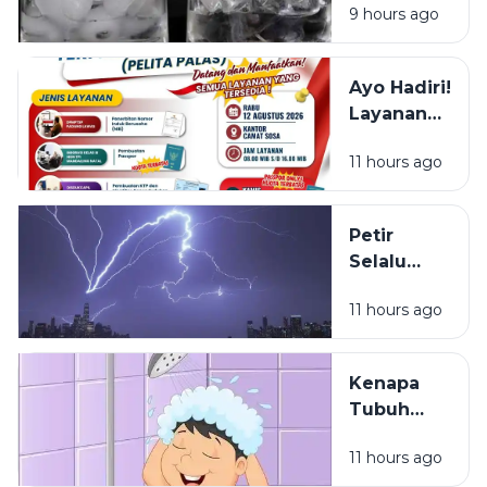
9 hours ago
Putih, Apa
Bedanya?
Ayo Hadiri!
Layanan
NIB, KTP,
11 hours ago
Pajak Dan
Paspor
Sapa
Petir
Warga
Selalu
Sosa
Terlihat
Sekitar
11 hours ago
Lebih Dulu
daripada
Terdengar
Kenapa
Tubuh
Terasa
11 hours ago
Ringan