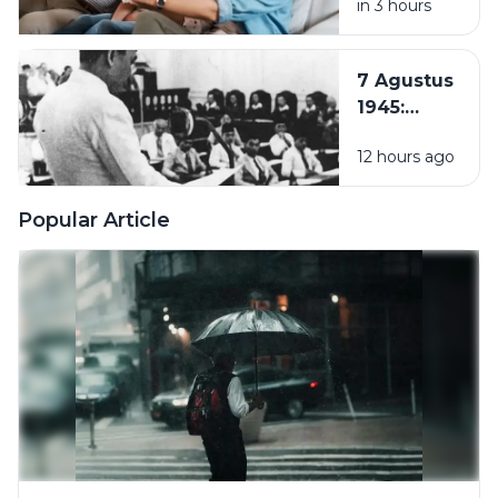
in 3 hours
Tengah
Hustle
Culture:
7 Agustus
Pentingnya
1945:
Quality
Pembentukan
Time
12 hours ago
PPKI, Langkah
Bersama
Penting
Keluarga
Menuju
Popular Article
Kemerdekaan
Indonesia