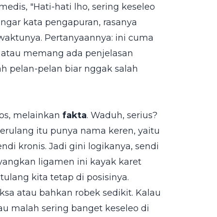
dis, "Hati-hati lho, sering keseleo
dengar kata pengapuran, rasanya
waktunya. Pertanyaannya: ini cuma
n, atau memang ada penjelasan
ah pelan-pelan biar nggak salah
tos, melainkan
fakta
. Waduh, serius?
berulang itu punya nama keren, yaitu
ndi kronis. Jadi gini logikanya, sendi
yangkan ligamen ini kayak karet
lang kita tetap di posisinya.
aksa atau bahkan robek sedikit. Kalau
au malah sering banget keseleo di