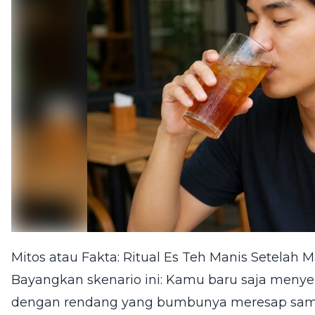
Mitos atau Fakta: Ritual Es Teh Manis Setelah
Bayangkan skenario ini: Kamu baru saja menye
dengan rendang yang bumbunya meresap samp