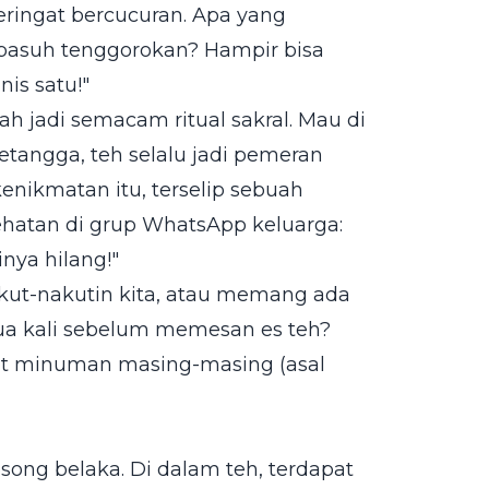
eringat bercucuran. Apa yang
mbasuh tenggorokan? Hampir bisa
is satu!"
h jadi semacam ritual sakral. Mau di
tetangga, teh selalu jadi pemeran
nikmatan itu, terselip sebuah
sehatan di grup WhatsApp keluarga:
nya hilang!"
akut-nakutin kita, atau memang ada
 dua kali sebelum memesan es teh?
ut minuman masing-masing (asal
song belaka. Di dalam teh, terdapat