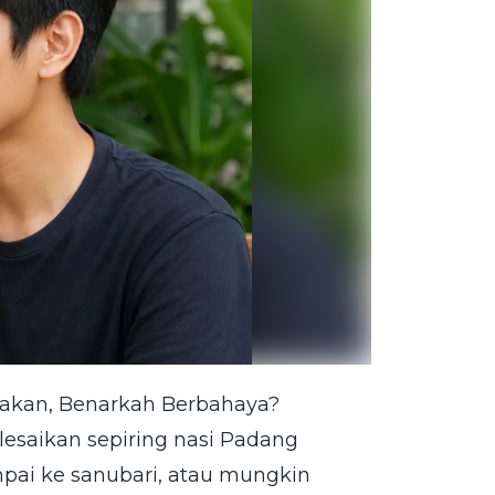
 Makan, Benarkah Berbahaya?
lesaikan sepiring nasi Padang
ai ke sanubari, atau mungkin