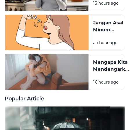
13 hours ago
Vitamin
Tidak
Terserap
Jangan Asal
Maksimal
Minum
Vitamin,
an hour ago
Waktu
Konsumsinya
Sangat
Mengapa Kita
Berpengaruh
Mendengarka
Lagu Sedih
16 hours ago
Saat Hati
Sedang
Rapuh? Ini
Popular Article
Penjelasan
Psikologi di
Baliknya