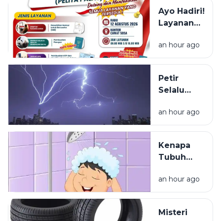
Ayo Hadiri!
Layanan
NIB, KTP,
an hour ago
Pajak Dan
Paspor
Sapa
Petir
Warga
Selalu
Sosa
Terlihat
Sekitar
an hour ago
Lebih Dulu
daripada
Terdengar
Kenapa
Tubuh
Terasa
an hour ago
Ringan
Setelah
Mandi?
Misteri