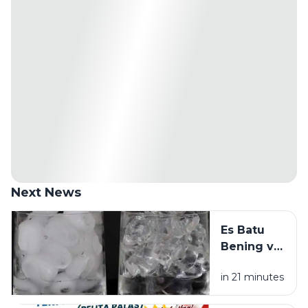
Next News
Es Batu
Bening vs
Es Batu
in 21 minutes
Putih, Apa
Bedanya?