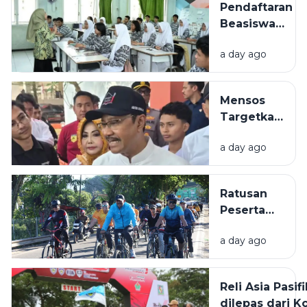
Berawan
Pendaftaran
Prestasi
Beasiswa
Gemilang
Pendidikan
di
a day ago
Indonesia
Tobasari
2026
Dibuka, Cek
Mensos
Syaratnya
Targetkan
150 Ribu
a day ago
Anak
Masuk
Sekolah
Ratusan
Rakyat
Peserta
pada 2027
Ramaikan Fun
a day ago
Bike HUT ke-
81 RI di
Panyabungan,
Reli Asia Pasifi
Bupati
dilepas dari K