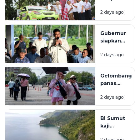
Madina
Pematangsiant
Dorong Gaya
2 days ago
diikuti 45 pese
Hidup Sehat
Gubernur
siapkan
Rp2 miliar
2 days ago
bangun
rumah
produksi
Gelombang
kelapa di
panas
Nias Utara
melanda
2 days ago
sebagian
besar
Korea
BI Sumut
Selatan
kaji
potensi
2 days ago