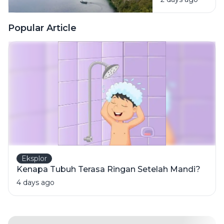
wisata
Danau d d
Toba jadi
Popular Article
ekonomi
khusus
Eksplor
Kenapa Tubuh Terasa Ringan Setelah Mandi?
4 days ago