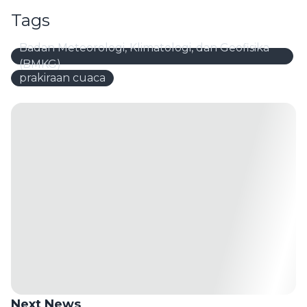
Tags
Badan Meteorologi, Klimatologi, dan Geofisika
(BMKG)
prakiraan cuaca
Next News