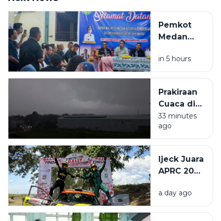
Pemkot
Medan
manfaatkan
in 5 hours
Sapa
Warga
serap
Prakiraan
aspirasi
Cuaca di
masyarakat
Sumatera
33 minutes
ago
Utara
Senin 10
Agustus
Ijeck Juara
2026:
APRC 2026
Mayoritas
dan
Hujan
a day ago
Nasional
Ringan, 4
Rally 2026,
Wilayah
Torehkan