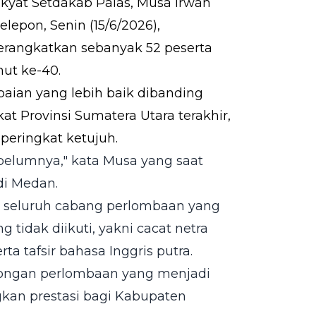
akyat Setdakab Palas, Musa Irwan
lepon, Senin (15/6/2026),
angkatkan sebanyak 52 peserta
mut ke-40.
ian yang lebih baik dibanding
 Provinsi Sumatera Utara terakhir,
eringkat ketujuh.
ebelumnya," kata Musa yang saat
di Medan.
ir seluruh cabang perlombaan yang
tidak diikuti, yakni cacat netra
rta tafsir bahasa Inggris putra.
longan perlombaan yang menjadi
an prestasi bagi Kabupaten