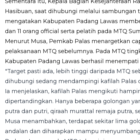
Sementara itu, Kepala Bagian Kesejahteraan R
Hasibuan, saat dihubungi melalui sambungan te
mengatakan Kabupaten Padang Lawas member
dan 11 orang official serta pelatih pada MTQ Su
Menurut Musa, Pemkab Palas menargetkan capa
pelaksanaan MTQ sebelumnya. Pada MTQ tingkat
Kabupaten Padang Lawas berhasil menempati p
"Target pasti ada, lebih tinggi daripada MTQ s
dihubungi sedang mendampingi kafilah Palas 
Ia menjelaskan, kafilah Palas mengikuti hamp
dipertandingkan. Hanya beberapa golongan yang 
putra dan putri, qiraah murattal remaja putra, se
Musa menambahkan, terdapat sekitar lima go
andalan dan diharapkan mampu menyumbangk