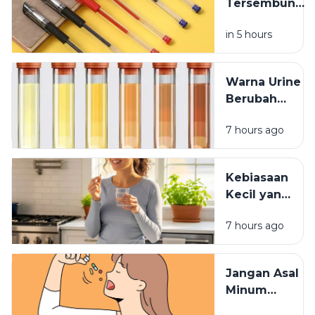
Tersembunyi
Lubang Kecil
in 5 hours
pada Tutup
Pulpen
Warna Urine
Berubah
Setelah
7 hours ago
Minum
Vitamin? Ini
Penjelasannya
Kebiasaan
Kecil yang
Membuat
7 hours ago
Vitamin
Tidak
Terserap
Jangan Asal
Maksimal
Minum
Vitamin,