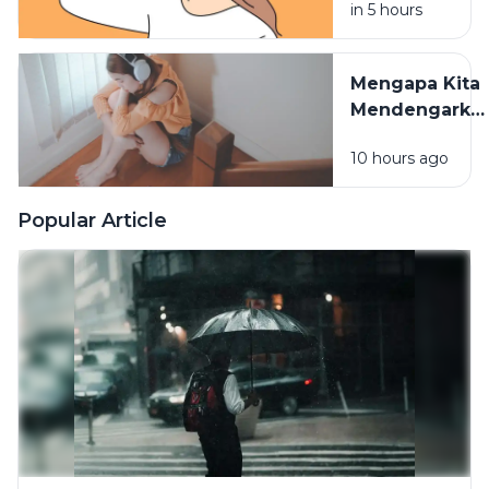
in 5 hours
Waktu
Konsumsinya
Sangat
Mengapa Kita
Berpengaruh
Mendengarka
Lagu Sedih
10 hours ago
Saat Hati
Sedang
Rapuh? Ini
Popular Article
Penjelasan
Psikologi di
Baliknya