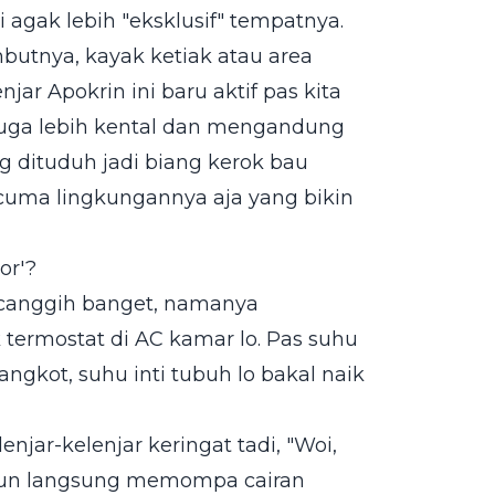
ni agak lebih "eksklusif" tempatnya.
butnya, kayak ketiak atau area
jar Apokrin ini baru aktif pas kita
juga lebih kental dan mengandung
ng dituduh jadi biang kerok bau
 cuma lingkungannya aja yang bikin
or'?
 canggih banget, namanya
k termostat di AC kamar lo. Pas suhu
r angkot, suhu inti tubuh lo bakal naik
enjar-kelenjar keringat tadi, "Woi,
tu pun langsung memompa cairan