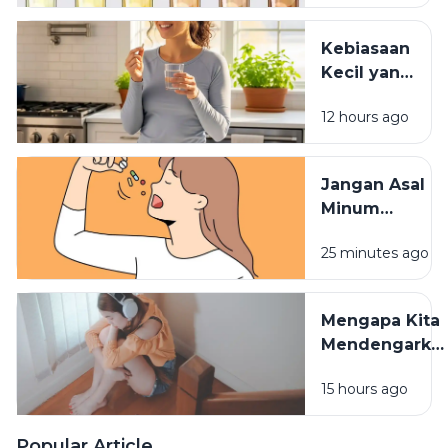
Vitamin? Ini
Penjelasannya
Kebiasaan
Kecil yang
Membuat
12 hours ago
Vitamin
Tidak
Terserap
Jangan Asal
Maksimal
Minum
Vitamin,
25 minutes ago
Waktu
Konsumsinya
Sangat
Mengapa Kita
Berpengaruh
Mendengarka
Lagu Sedih
15 hours ago
Saat Hati
Sedang
Rapuh? Ini
Popular Article