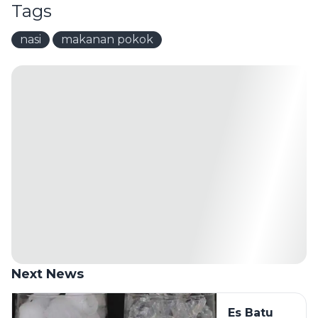
Tags
nasi
makanan pokok
Next News
Es Batu