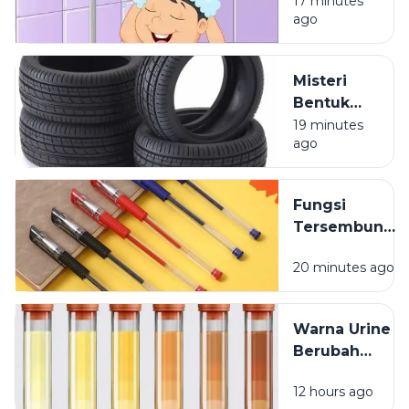
Terasa
17 minutes
ago
Ringan
Setelah
Mandi?
Misteri
Bentuk
Ban
19 minutes
ago
Kendaraan
yang
Jarang
Fungsi
Dipikirkan
Tersembunyi
Lubang Kecil
20 minutes ago
pada Tutup
Pulpen
Warna Urine
Berubah
Setelah
12 hours ago
Minum