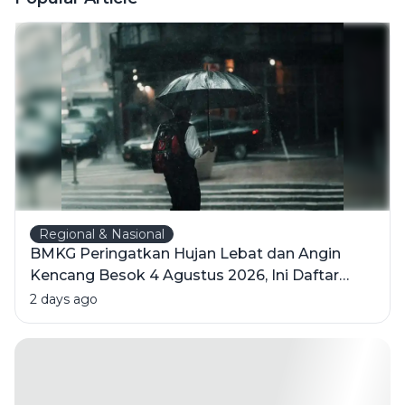
Penjelasan
Psikologi di
Baliknya
Regional & Nasional
BMKG Peringatkan Hujan Lebat dan Angin
Kencang Besok 4 Agustus 2026, Ini Daftar
Wilayahnya
2 days ago