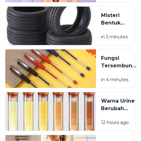
Setelah
Mandi?
Misteri
Bentuk
Ban
in 5 minutes
Kendaraan
yang
Jarang
Fungsi
Dipikirkan
Tersembunyi
Lubang Kecil
in 4 minutes
pada Tutup
Pulpen
Warna Urine
Berubah
Setelah
12 hours ago
Minum
Vitamin? Ini
Penjelasannya