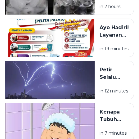
Es Batu
in 2 hours
Putih, Apa
Bedanya?
Ayo Hadiri!
Layanan
NIB, KTP,
in 19 minutes
Pajak Dan
Paspor
Sapa
Petir
Warga
Selalu
Sosa
Terlihat
Sekitar
in 12 minutes
Lebih Dulu
daripada
Terdengar
Kenapa
Tubuh
Terasa
in 7 minutes
Ringan