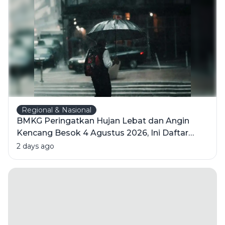
Psikologi di
Baliknya
Regional & Nasional
BMKG Peringatkan Hujan Lebat dan Angin
Kencang Besok 4 Agustus 2026, Ini Daftar
Wilayahnya
2 days ago