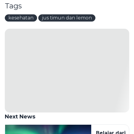
Tags
kesehatan
jus timun dan lemon
Next News
Belajar dari