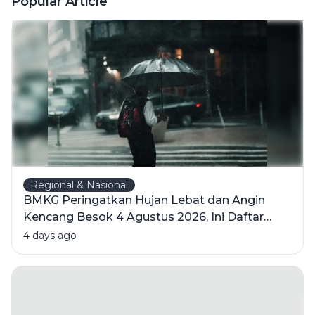
Popular Article
Langsung
dari Keran
Regional & Nasional
BMKG Peringatkan Hujan Lebat dan Angin
Kencang Besok 4 Agustus 2026, Ini Daftar
Wilayahnya
4 days ago