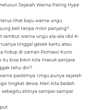
elusuri Sejarah Warna Paling Hype
, terus lihat baju warna ungu
gsung beli tanpa mikir panjang?
t rambut warna ungu ala-ala idol K-
muanya tinggal gesek kartu atau
 kita hidup di zaman Romawi Kuno
itu bisa bikin kita masuk penjara
gak tahu diri?
 warna pastelnya. Ungu punya sejarah
si tingkat dewa. Mari kita bedah
i sebegitu elitnya sampai-sampai
iput