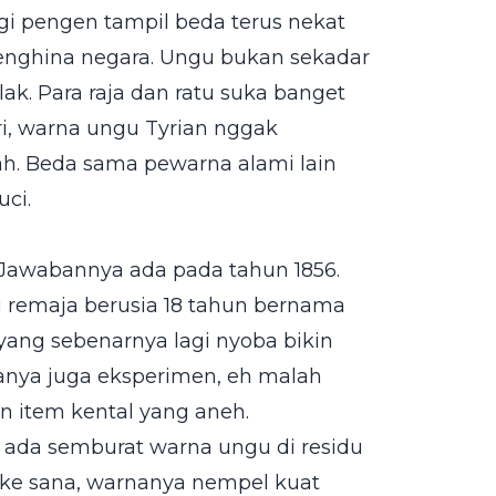
gi pengen tampil beda terus nekat
enghina negara. Ungu bukan sekadar
ak. Para raja dan ratu suka banget
i, warna ungu Tyrian nggak
h. Beda sama pewarna alami lain
ci.
 Jawabannya ada pada tahun 1856.
g remaja berusia 18 tahun bernama
 yang sebenarnya lagi nyoba bikin
manya juga eksperimen, eh malah
an item kental yang aneh.
t ada semburat warna ungu di residu
a ke sana, warnanya nempel kuat