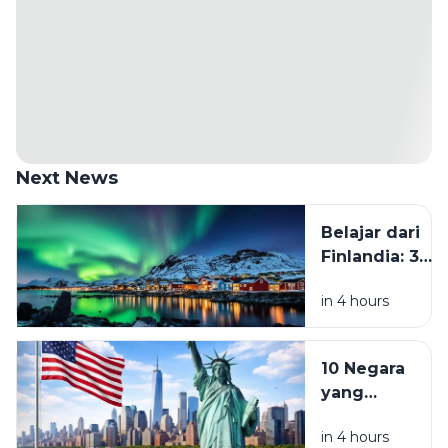
Next News
Belajar dari
Finlandia: 3
Kebiasaan
in 4 hours
yang Perlu
Ditinggalkan
Kalau Mau
10 Negara
Hidup Lebih
yang
Tenang
Diprediksi
in 4 hours
Jadi