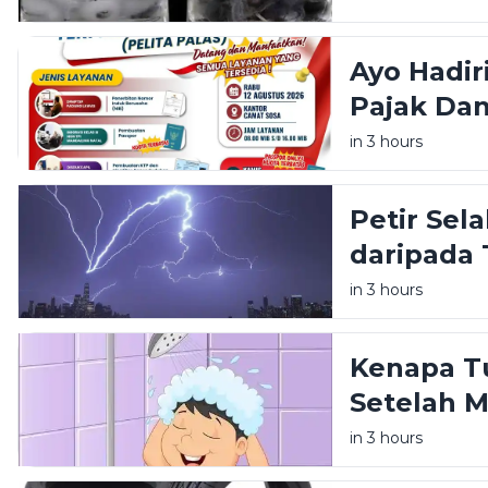
Ayo Hadir
Pajak Da
Sosa Seki
in 3 hours
Petir Sela
daripada
in 3 hours
Kenapa T
Setelah 
in 3 hours