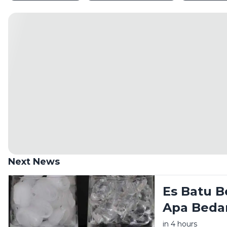
Next News
Es Batu B
Apa Beda
in 4 hours