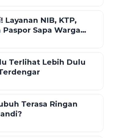
i! Layanan NIB, KTP,
n Paspor Sapa Warga
tar
lu Terlihat Lebih Dulu
 Terdengar
ubuh Terasa Ringan
Mandi?