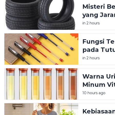
Misteri B
yang Jara
in 2 hours
Fungsi Te
pada Tut
in 2 hours
Warna Ur
Minum Vit
10 hours ago
Kebiasaa