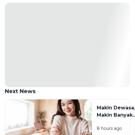
Next News
Makin Dewasa
Makin Banyak
yang Berubah:
8 hours ago
Cara Tetap