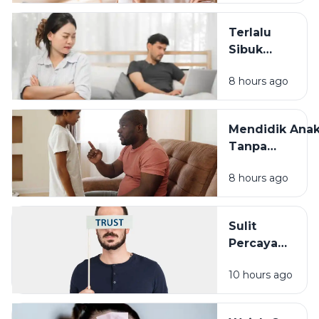
Waras
Menghadapin
Terlalu
Sibuk
Bekerja? Ini
8 hours ago
Dampaknya
pada
Hubungan
Mendidik Ana
dengan
Tanpa
Keluarga
Membandingk
8 hours ago
Cara Sederha
yang Sering
Terlupakan
Sulit
Percaya
Orang Lain?
10 hours ago
Pengalaman
Masa Lalu
Mungkin