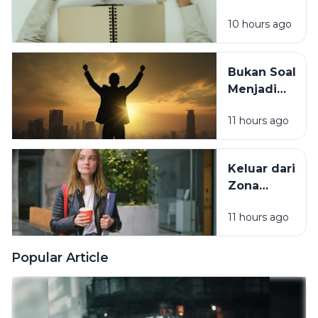
Saja? 7
Terlewat
10 hours ago
Tanda
Tubuh
Sebenarnya
Bukan Soal
Sedang
Menjadi
Minta
Orang Lain,
Tolong
11 hours ago
Ini Cara
Berubah
Tanpa
Keluar dari
Kehilangan
Zona
Diri Sendiri
Nyaman
11 hours ago
Tanpa Harus
Memaksakan
Diri
Popular Article