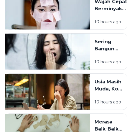
Wajah Cepat
Punya Peran
Berminyak
Bukan Selalu
10 hours ago
Karena
Cuaca, Ini
Kemungkinan
Sering
Penyebabnya
Bangun
dengan
10 hours ago
Wajah
Kusam?
Coba
Usia Masih
Periksa 7
Muda, Kok
Kebiasaan
Badan
Sebelum
10 hours ago
Cepat
Tidur Ini
Capek? Ini
Penyebab
Merasa
yang
Baik-Baik
Sering