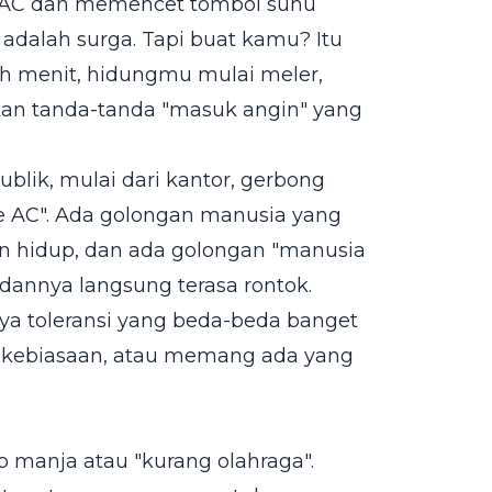
 AC dan memencet tombol suhu
u adalah surga. Tapi buat kamu? Itu
h menit, hidungmu mulai meler,
kkan tanda-tanda "masuk angin" yang
ublik, mulai dari kantor, gerbong
te AC". Ada golongan manusia yang
n hidup, dan ada golongan "manusia
badannya langsung terasa rontok.
ya toleransi yang beda-beda banget
h kebiasaan, atau memang ada yang
p manja atau "kurang olahraga".