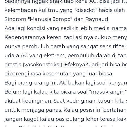
badannya nggak enak tiap kena AC, bisa jadi i
kelembapan kulitmu yang "disedot" habis oleh 
Sindrom "Manusia Jompo" dan Raynaud
Ada lagi kondisi yang sedikit lebih medis, n
Kedengarannya keren, tapi aslinya cukup meny
punya pembuluh darah yang sangat sensitif ter
udara AC yang ekstrem, pembuluh darah di tan
drastis (vasokonstriksi). Efeknya? Jari-jari bisa
dibarengi rasa kesemutan yang luar biasa.
Bagi orang-orang ini, AC bukan lagi soal kenyaman
Belum lagi kalau kita bicara soal "masuk angin"
akibat kedinginan. Saat kedinginan, tubuh kit
untuk menjaga panas. Kalau posisi ini bertaha
jangan kaget kalau pas pulang leher terasa ka