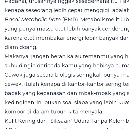
Padahal, urusannya nggak sesederhana itu. F
kenapa seseorang lebih cepat menggigil adala
Basal Metabolic Rate
(BMR). Metabolisme itu i
yang punya massa otot lebih banyak cenderung
karena otot membakar energi lebih banyak dari
diam doang.
Makanya, jangan heran kalau temanmu yang ho
suhu dingin daripada kamu yang hobinya cuma 
Cowok juga secara biologis seringkali punya ma
cewek, itulah kenapa di kantor-kantor sering t
bapak yang kepanasan dan mbak-mbak yang suda
kedinginan. Ini bukan soal siapa yang lebih kua
kompor di dalam tubuh kita menyala.
Kulit Kering dan "Siksaan" Udara Tanpa Kelem