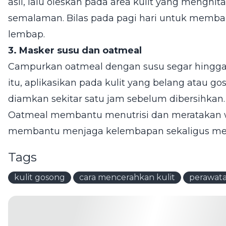
asli, lalu oleskan pada area kulit yang mengh
semalaman. Bilas pada pagi hari untuk membant
lembap.
3. Masker susu dan oatmeal
Campurkan oatmeal dengan susu segar hingga
itu, aplikasikan pada kulit yang belang atau go
diamkan sekitar satu jam sebelum dibersihkan.
Oatmeal membantu menutrisi dan meratakan w
membantu menjaga kelembapan sekaligus memb
Tags
kulit gosong
cara mencerahkan kulit
perawata