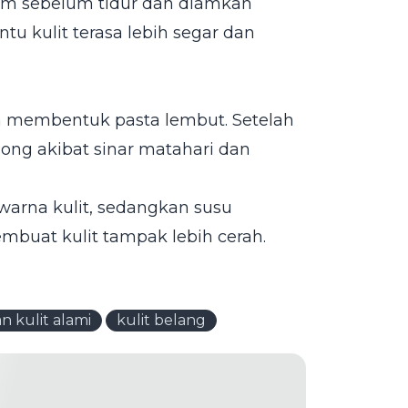
itam sebelum tidur dan diamkan
u kulit terasa lebih segar dan
 membentuk pasta lembut. Setelah
song akibat sinar matahari dan
arna kulit, sedangkan susu
uat kulit tampak lebih cerah.
n kulit alami
kulit belang