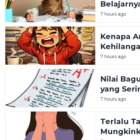
Belajarny
7 hours ago
Kenapa An
Kehilanga
7 hours ago
Nilai Bag
yang Seri
Pendidik
7 hours ago
Terlalu T
Mungkinka