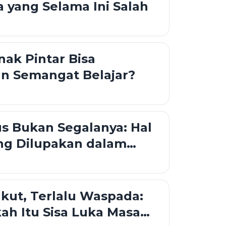
a yang Selama Ini Salah
ak Pintar Bisa
n Semangat Belajar?
us Bukan Segalanya: Hal
ng Dilupakan dalam
an
akut, Terlalu Waspada:
h Itu Sisa Luka Masa